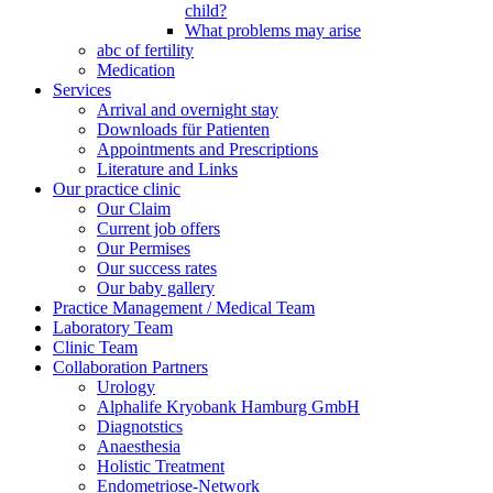
child?
What problems may arise
abc of fertility
Medication
Services
Arrival and overnight stay
Downloads für Patienten
Appointments and Prescriptions
Literature and Links
Our practice clinic
Our Claim
Current job offers
Our Permises
Our success rates
Our baby gallery
Practice Management / Medical Team
Laboratory Team
Clinic Team
Collaboration Partners
Urology
Alphalife Kryobank Hamburg GmbH
Diagnotstics
Anaesthesia
Holistic Treatment
Endometriose-Network