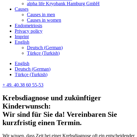
alpha life Kryobank Hamburg GmbH
Causes
Causes in men
Causes in women
Endometriosis
Privacy policy
Imprint
English
Deutsch
(
German
)
Türkçe
(
Turkish
)
English
Deutsch
(
German
)
Türkçe
(
Turkish
)
+ 49. 40.38 60 55-53
Krebsdiagnose und zukünftiger
Kinderwunsch:
Wir sind für Sie da! Vereinbaren Sie
kurzfristig einen Termin.
Wir wissen, dass Zeit bei einer Krebsdiagnose oft ein entscheidender