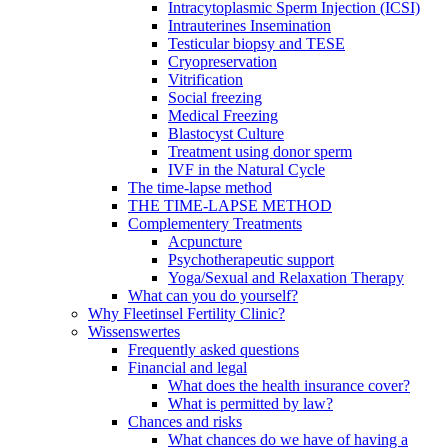
Intracytoplasmic Sperm Injection (ICSI)
Intrauterines Insemination
Testicular biopsy and TESE
Cryopreservation
Vitrification
Social freezing
Medical Freezing
Blastocyst Culture
Treatment using donor sperm
IVF in the Natural Cycle
The time-lapse method
THE TIME-LAPSE METHOD
Complementery Treatments
Acpuncture
Psychotherapeutic support
Yoga/Sexual and Relaxation Therapy
What can you do yourself?
Why Fleetinsel Fertility Clinic?
Wissenswertes
Frequently asked questions
Financial and legal
What does the health insurance cover?
What is permitted by law?
Chances and risks
What chances do we have of having a