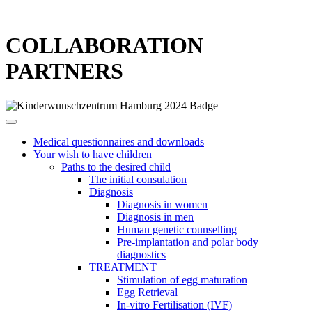
COLLABORATION
PARTNERS
Medical questionnaires and downloads
Your wish to have children
Paths to the desired child
The initial consulation
Diagnosis
Diagnosis in women
Diagnosis in men
Human genetic counselling
Pre-implantation and polar body
diagnostics
TREATMENT
Stimulation of egg maturation
Egg Retrieval
In-vitro Fertilisation (IVF)