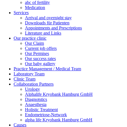
abc of fertility
Medication
Services
Arrival and overnight stay
Downloads für Patienten
Appointments and Prescriptions
Literature and Links
Our practice clinic
Our Claim
Current job offers
Our Permises
Our success rates
Our baby gallery
Practice Management / Medical Team
Laboratory Team
Clinic Team
Collaboration Partners
Urology
Alphalife Kryobank Hamburg GmbH
Diagnotstics
Anaesthesia
Holistic Treatment
Endometriose-Network
alpha life Kryobank Hamburg GmbH
Causes