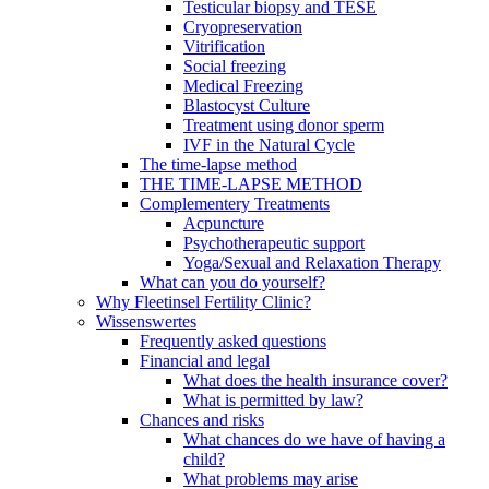
Testicular biopsy and TESE
Cryopreservation
Vitrification
Social freezing
Medical Freezing
Blastocyst Culture
Treatment using donor sperm
IVF in the Natural Cycle
The time-lapse method
THE TIME-LAPSE METHOD
Complementery Treatments
Acpuncture
Psychotherapeutic support
Yoga/Sexual and Relaxation Therapy
What can you do yourself?
Why Fleetinsel Fertility Clinic?
Wissenswertes
Frequently asked questions
Financial and legal
What does the health insurance cover?
What is permitted by law?
Chances and risks
What chances do we have of having a
child?
What problems may arise