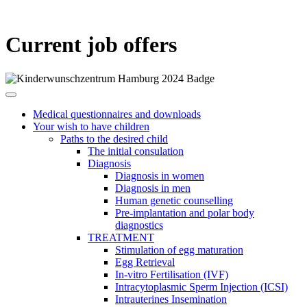
Current job offers
Medical questionnaires and downloads
Your wish to have children
Paths to the desired child
The initial consulation
Diagnosis
Diagnosis in women
Diagnosis in men
Human genetic counselling
Pre-implantation and polar body
diagnostics
TREATMENT
Stimulation of egg maturation
Egg Retrieval
In-vitro Fertilisation (IVF)
Intracytoplasmic Sperm Injection (ICSI)
Intrauterines Insemination