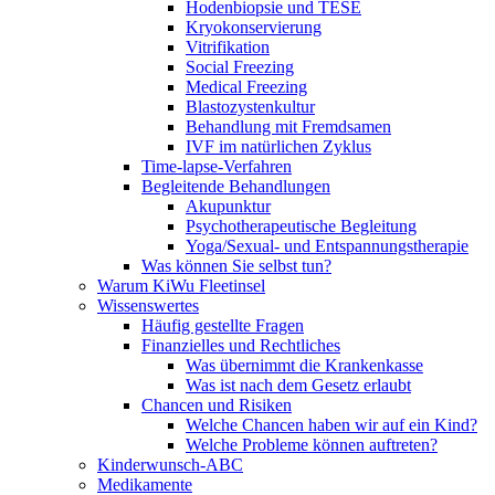
Hodenbiopsie und TESE
Kryokonservierung
Vitrifikation
Social Freezing
Medical Freezing
Blastozystenkultur
Behandlung mit Fremdsamen
IVF im natürlichen Zyklus
Time-lapse-Verfahren
Begleitende Behandlungen
Akupunktur
Psychotherapeutische Begleitung
Yoga/Sexual- und Entspannungstherapie
Was können Sie selbst tun?
Warum KiWu Fleetinsel
Wissenswertes
Häufig gestellte Fragen
Finanzielles und Rechtliches
Was übernimmt die Krankenkasse
Was ist nach dem Gesetz erlaubt
Chancen und Risiken
Welche Chancen haben wir auf ein Kind?
Welche Probleme können auftreten?
Kinderwunsch-ABC
Medikamente