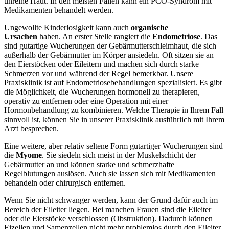
unreine Haut. In den meisten Fällen kann ein PCO-Syndrom mit
Medikamenten behandelt werden.
Ungewollte Kinderlosigkeit kann auch
organische
Ursachen
haben. An erster Stelle rangiert die
Endometriose
. Das
sind gutartige Wucherungen der Gebärmutterschleimhaut, die sich
außerhalb der Gebärmutter im Körper ansiedeln. Oft sitzen sie an
den Eierstöcken oder Eileitern und machen sich durch starke
Schmerzen vor und während der Regel bemerkbar. Unsere
Praxisklinik ist auf Endometriosebehandlungen spezialisiert. Es gibt
die Möglichkeit, die Wucherungen hormonell zu therapieren,
operativ zu entfernen oder eine Operation mit einer
Hormonbehandlung zu kombinieren. Welche Therapie in Ihrem Fall
sinnvoll ist, können Sie in unserer Praxisklinik ausführlich mit Ihrem
Arzt besprechen.
Eine weitere, aber relativ seltene Form gutartiger Wucherungen sind
die
Myome
. Sie siedeln sich meist in der Muskelschicht der
Gebärmutter an und können starke und schmerzhafte
Regelblutungen auslösen. Auch sie lassen sich mit Medikamenten
behandeln oder chirurgisch entfernen.
Wenn Sie nicht schwanger werden, kann der Grund dafür auch im
Bereich der Eileiter liegen. Bei manchen Frauen sind die Eileiter
oder die Eierstöcke verschlossen (Obstruktion). Dadurch können
Eizellen und Samenzellen nicht mehr problemlos durch den Eileiter