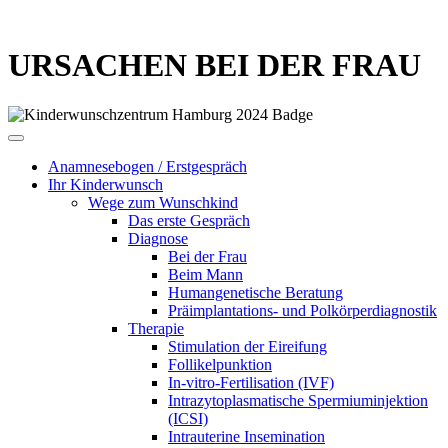
URSACHEN BEI DER FRAU
Anamnesebogen / Erstgespräch
Ihr Kinderwunsch
Wege zum Wunschkind
Das erste Gespräch
Diagnose
Bei der Frau
Beim Mann
Humangenetische Beratung
Präimplantations- und Polkörperdiagnostik
Therapie
Stimulation der Eireifung
Follikelpunktion
In-vitro-Fertilisation (IVF)
Intrazytoplasmatische Spermiuminjektion
(ICSI)
Intrauterine Insemination