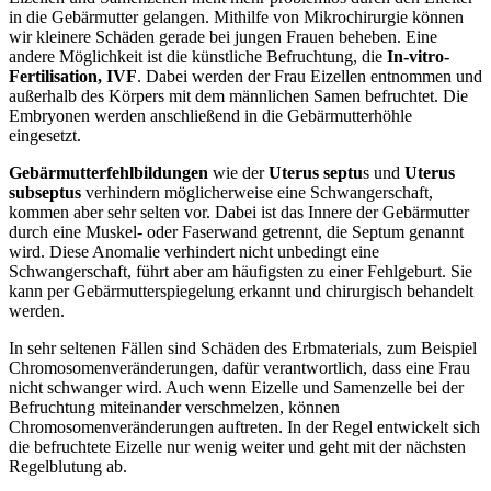
in die Gebärmutter gelangen. Mithilfe von Mikrochirurgie können
wir kleinere Schäden gerade bei jungen Frauen beheben. Eine
andere Möglichkeit ist die künstliche Befruchtung, die
In-vitro-
Fertilisation, IVF
. Dabei werden der Frau Eizellen entnommen und
außerhalb des Körpers mit dem männlichen Samen befruchtet. Die
Embryonen werden anschließend in die Gebärmutterhöhle
eingesetzt.
Gebärmutterfehlbildungen
wie der
Uterus septu
s und
Uterus
subseptus
verhindern möglicherweise eine Schwangerschaft,
kommen aber sehr selten vor. Dabei ist das Innere der Gebärmutter
durch eine Muskel- oder Faserwand getrennt, die Septum genannt
wird. Diese Anomalie verhindert nicht unbedingt eine
Schwangerschaft, führt aber am häufigsten zu einer Fehlgeburt. Sie
kann per Gebärmutterspiegelung erkannt und chirurgisch behandelt
werden.
In sehr seltenen Fällen sind Schäden des Erbmaterials, zum Beispiel
Chromosomenveränderungen, dafür verantwortlich, dass eine Frau
nicht schwanger wird. Auch wenn Eizelle und Samenzelle bei der
Befruchtung miteinander verschmelzen, können
Chromosomenveränderungen auftreten. In der Regel entwickelt sich
die befruchtete Eizelle nur wenig weiter und geht mit der nächsten
Regelblutung ab.