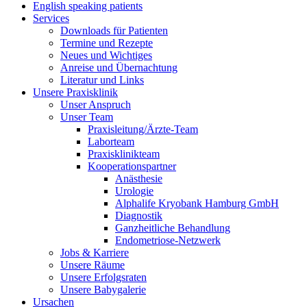
English speaking patients
Services
Downloads für Patienten
Termine und Rezepte
Neues und Wichtiges
Anreise und Übernachtung
Literatur und Links
Unsere Praxisklinik
Unser Anspruch
Unser Team
Praxisleitung/Ärzte-Team
Laborteam
Praxisklinikteam
Kooperationspartner
Anästhesie
Urologie
Alphalife Kryobank Hamburg GmbH
Diagnostik
Ganzheitliche Behandlung
Endometriose-Netzwerk
Jobs & Karriere
Unsere Räume
Unsere Erfolgsraten
Unsere Babygalerie
Ursachen