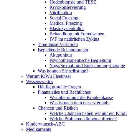
Hodenbiopsie und TESE
Kryokonservierung
Vitrifikation
Social Freezing
Medical Freezing
Blastozystenkultur
Behandlung mit Fremdsamen
IVF im natürlichen Zyklus
Time-lapse-Verfahren
Begleitende Behandlungen
Akupunktur
Psychotherapeutische Begleitung
Yoga/Sexual- und Entspannungstherapie
Was können Sie selbst tun?
Warum KiWu Fleetinsel
Wissenswertes
Häufig gestellte Fragen
Finanzielles und Rechtliches
Was übernimmt die Krankenkasse
Was ist nach dem Gesetz erlaubt
Chancen und Risiken
Welche Chancen haben wir auf ein Kind?
Welche Probleme können auftreten?
Kinderwunsch-ABC
Medikamente