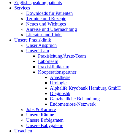
English speaking patients
Services
Downloads für Patienten
Termine und Rezepte
Neues und Wichtiges
Anreise und Übernachtung
Literatur und Links
Unsere Praxisklinik
Unser Anspruch
Unser Team
Praxisleitung/Ärzte-Team
Laborteam
Praxisklinikteam
Kooperationspartner
Anästhesie
Urologie
Alphalife Kryobank Hamburg GmbH
Diagnostik
Ganzheitliche Behandlung
Endometriose-Netzwerk
Jobs & Karriere
Unsere Räume
Unsere Erfolgsraten
Unsere Babygalerie
Ursachen