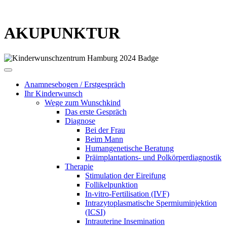
AKUPUNKTUR
Anamnesebogen / Erstgespräch
Ihr Kinderwunsch
Wege zum Wunschkind
Das erste Gespräch
Diagnose
Bei der Frau
Beim Mann
Humangenetische Beratung
Präimplantations- und Polkörperdiagnostik
Therapie
Stimulation der Eireifung
Follikelpunktion
In-vitro-Fertilisation (IVF)
Intrazytoplasmatische Spermiuminjektion
(ICSI)
Intrauterine Insemination