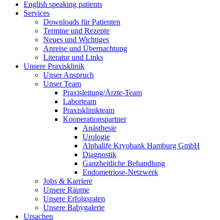
English speaking patients
Services
Downloads für Patienten
Termine und Rezepte
Neues und Wichtiges
Anreise und Übernachtung
Literatur und Links
Unsere Praxisklinik
Unser Anspruch
Unser Team
Praxisleitung/Ärzte-Team
Laborteam
Praxisklinikteam
Kooperationspartner
Anästhesie
Urologie
Alphalife Kryobank Hamburg GmbH
Diagnostik
Ganzheitliche Behandlung
Endometriose-Netzwerk
Jobs & Karriere
Unsere Räume
Unsere Erfolgsraten
Unsere Babygalerie
Ursachen