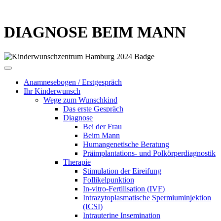
DIAGNOSE BEIM MANN
Anamnesebogen / Erstgespräch
Ihr Kinderwunsch
Wege zum Wunschkind
Das erste Gespräch
Diagnose
Bei der Frau
Beim Mann
Humangenetische Beratung
Präimplantations- und Polkörperdiagnostik
Therapie
Stimulation der Eireifung
Follikelpunktion
In-vitro-Fertilisation (IVF)
Intrazytoplasmatische Spermiuminjektion
(ICSI)
Intrauterine Insemination