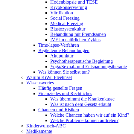
Hodenbiopsie und TESE
Kryokonservierung
Vitrifikation
Social Freezing
Medical Freezing
Blastozystenkultur
Behandlung mit Fremdsamen
IVF im natürlichen Zyklus
Time-lapse-Verfahren
Begleitende Behandlungen
Akupunktur
Psychotherapeutische Begleitung
Yoga/Sexual- und Entspannungstherapie
Was können Sie selbst tun?
Warum KiWu Fleetinsel
Wissenswertes
Häufig gestellte Fragen
Finanzielles und Rechtliches
Was übernimmt die Krankenkasse
Was ist nach dem Gesetz erlaubt
Chancen und Risiken
Welche Chancen haben wir auf ein Kind?
Welche Probleme können auftreten?
Kinderwunsch-ABC
Medikamente