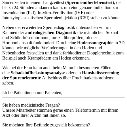
Samenzellen in einem Langzeittest (
Spermienüberlebenstest
), der
bis zu 24 Stunden andauern kann, um eine genaue Indikation zur
Insemination (IUI), In-vitro-Fertilisation (IVF) oder
Intrazytoplasmatischen Spermieninjektion (ICSI) stellen zu können.
Neben der erweiterten Spermadiagnostik untersuchen wir im
Rahmen der
andrologischen Diagnostik
die männlichen Sexual-
und Schilddrüsenhormone, um zu überprüfen, ob der
Hormonhaushalt funktioniert. Durch eine
Hodensonographie
in 3D
können wir mögliche Veränderungen in den Hoden und
Nebenhoden feststellen und dank farbkodierter Dopplertechnik zum
Beispiel auch Krampfadern am Hoden erkennen.
Wie bei der Frau kann auch beim Mann in besonderen Fällen
eine
Schadstoffbelastungsanalyse
oder ein
Haushaltsscreening
der Spurenelemente
Aufschluss über Fruchtbarkeitsprobleme
geben.
Liebe Patientinnen und Patienten,
Sie haben medizinische Fragen?
Unsere Mitarbeiter stimmen gerne einen Telefontermin mit Ihrem
Arzt oder Ihrer Ärztin mit Ihnen ab.
Sie möchten Ihre Befunde zugestellt bekommen?