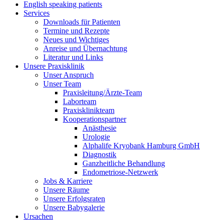
English speaking patients
Services
Downloads für Patienten
Termine und Rezepte
Neues und Wichtiges
Anreise und Übernachtung
Literatur und Links
Unsere Praxisklinik
Unser Anspruch
Unser Team
Praxisleitung/Ärzte-Team
Laborteam
Praxisklinikteam
Kooperationspartner
Anästhesie
Urologie
Alphalife Kryobank Hamburg GmbH
Diagnostik
Ganzheitliche Behandlung
Endometriose-Netzwerk
Jobs & Karriere
Unsere Räume
Unsere Erfolgsraten
Unsere Babygalerie
Ursachen