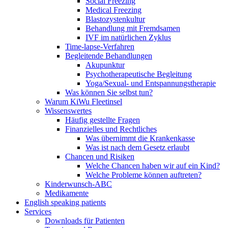
Social Freezing
Medical Freezing
Blastozystenkultur
Behandlung mit Fremdsamen
IVF im natürlichen Zyklus
Time-lapse-Verfahren
Begleitende Behandlungen
Akupunktur
Psychotherapeutische Begleitung
Yoga/Sexual- und Entspannungstherapie
Was können Sie selbst tun?
Warum KiWu Fleetinsel
Wissenswertes
Häufig gestellte Fragen
Finanzielles und Rechtliches
Was übernimmt die Krankenkasse
Was ist nach dem Gesetz erlaubt
Chancen und Risiken
Welche Chancen haben wir auf ein Kind?
Welche Probleme können auftreten?
Kinderwunsch-ABC
Medikamente
English speaking patients
Services
Downloads für Patienten