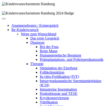
Anamnesebogen / Erstgespräch
Ihr Kinderwunsch
Wege zum Wunschkind
Das erste Gespräch
Diagnose
Bei der Frau
Beim Mann
Humangenetische Beratung
Präimplantations- und Polkörperdiagnostik
Therapie
Stimulation der Eireifung
Follikelpunktion
In-vitro-Fertilisation (IVF)
Intrazytoplasmatische Spermiuminjektion
(ICSI)
Intrauterine Insemination
Hodenbiopsie und TESE
Kryokonservierung
Vitrifikation