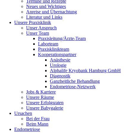
Termine und Rezepte
Neues und Wichtiges
Anreise und Übernachtung
Literatur und Links
Unsere Praxisklinik
Unser Anspruch
Unser Team
Praxisleitung/Ärzte-Team
Laborteam
Praxisklinikteam
Kooperationspartner
Anästhesie
Urologie
Alphalife Kryobank Hamburg GmbH
Diagnostik
Ganzheitliche Behandlung
Endometriose-Netzwerk
Jobs & Karriere
Unsere Räume
Unsere Erfolgsraten
Unsere Babygalerie
Ursachen
Bei der Frau
Beim Mann
Endometriose