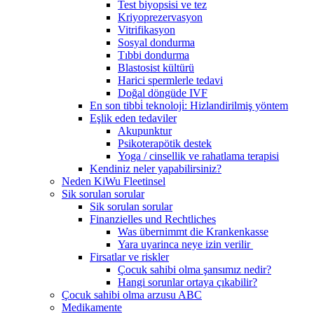
Test biyopsisi ve tez
Kriyoprezervasyon
Vitrifikasyon
Sosyal dondurma
Tıbbi dondurma
Blastosist kültürü
Harici spermlerle tedavi
Doğal döngüde IVF
En son tibbi̇ teknoloji̇: Hizlandirilmiş yöntem
Eşlik eden tedaviler
Akupunktur
Psikoterapötik destek
Yoga / cinsellik ve rahatlama terapisi
Kendiniz neler yapabilirsiniz?
Neden KiWu Fleetinsel
Sik sorulan sorular
Sik sorulan sorular
Finanzielles und Rechtliches
Was übernimmt die Krankenkasse
Yara uyarinca neye izin verilir
Firsatlar ve riskler
Çocuk sahibi olma şansımız nedir?
Hangi sorunlar ortaya çıkabilir?
Çocuk sahibi olma arzusu ABC
Medikamente