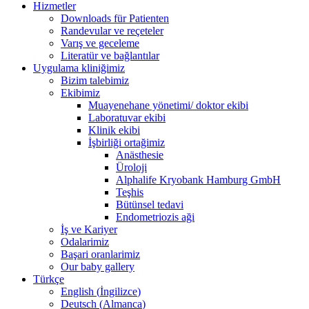
Hizmetler
Downloads für Patienten
Randevular ve reçeteler
Varış ve geceleme
Literatür ve bağlantılar
Uygulama kliniğimiz
Bizim talebimiz
Ekibimiz
Muayenehane yönetimi/ doktor ekibi
Laboratuvar ekibi
Klinik ekibi
İşbirliği ortağimiz
Anästhesie
Üroloji
Alphalife Kryobank Hamburg GmbH
Teşhis
Bütünsel tedavi
Endometriozis aği
İş ve Kariyer
Odalarimiz
Başari oranlarimiz
Our baby gallery
Türkçe
English
(
İngilizce
)
Deutsch
(
Almanca
)