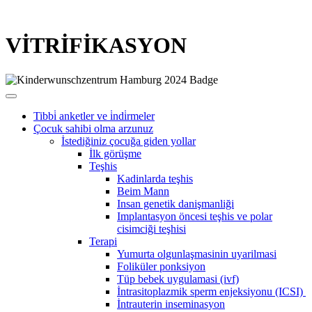
VİTRİFİKASYON
Tibbi̇ anketler ve i̇ndi̇rmeler
Çocuk sahibi olma arzunuz
İstediğiniz çocuğa giden yollar
İlk görüşme
Teşhis
Kadinlarda teşhis
Beim Mann
Insan genetik danişmanliği
Implantasyon öncesi teşhis ve polar
cisimciği teşhisi
Terapi
Yumurta olgunlaşmasinin uyarilmasi
Foliküler ponksiyon
Tüp bebek uygulamasi (ivf)
İntrasitoplazmik sperm enjeksiyonu (ICSI)
İntrauterin inseminasyon