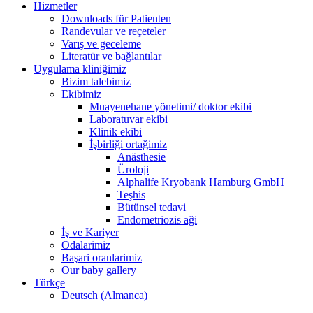
Hizmetler
Downloads für Patienten
Randevular ve reçeteler
Varış ve geceleme
Literatür ve bağlantılar
Uygulama kliniğimiz
Bizim talebimiz
Ekibimiz
Muayenehane yönetimi/ doktor ekibi
Laboratuvar ekibi
Klinik ekibi
İşbirliği ortağimiz
Anästhesie
Üroloji
Alphalife Kryobank Hamburg GmbH
Teşhis
Bütünsel tedavi
Endometriozis aği
İş ve Kariyer
Odalarimiz
Başari oranlarimiz
Our baby gallery
Türkçe
Deutsch
(
Almanca
)