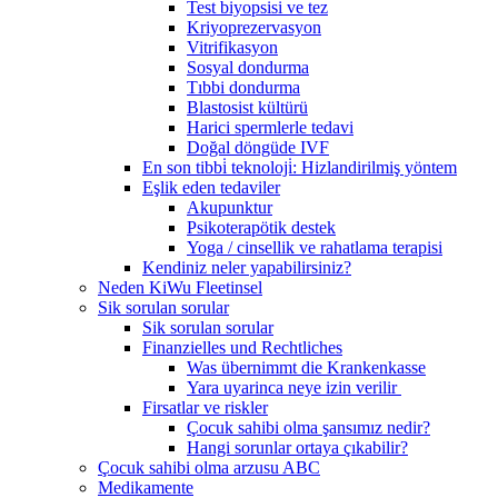
Test biyopsisi ve tez
Kriyoprezervasyon
Vitrifikasyon
Sosyal dondurma
Tıbbi dondurma
Blastosist kültürü
Harici spermlerle tedavi
Doğal döngüde IVF
En son tibbi̇ teknoloji̇: Hizlandirilmiş yöntem
Eşlik eden tedaviler
Akupunktur
Psikoterapötik destek
Yoga / cinsellik ve rahatlama terapisi
Kendiniz neler yapabilirsiniz?
Neden KiWu Fleetinsel
Sik sorulan sorular
Sik sorulan sorular
Finanzielles und Rechtliches
Was übernimmt die Krankenkasse
Yara uyarinca neye izin verilir
Firsatlar ve riskler
Çocuk sahibi olma şansımız nedir?
Hangi sorunlar ortaya çıkabilir?
Çocuk sahibi olma arzusu ABC
Medikamente