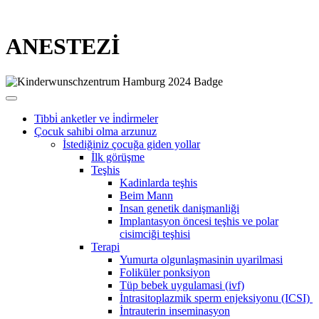
ANESTEZİ
Tibbi̇ anketler ve i̇ndi̇rmeler
Çocuk sahibi olma arzunuz
İstediğiniz çocuğa giden yollar
İlk görüşme
Teşhis
Kadinlarda teşhis
Beim Mann
Insan genetik danişmanliği
Implantasyon öncesi teşhis ve polar
cisimciği teşhisi
Terapi
Yumurta olgunlaşmasinin uyarilmasi
Foliküler ponksiyon
Tüp bebek uygulamasi (ivf)
İntrasitoplazmik sperm enjeksiyonu (ICSI)
İntrauterin inseminasyon