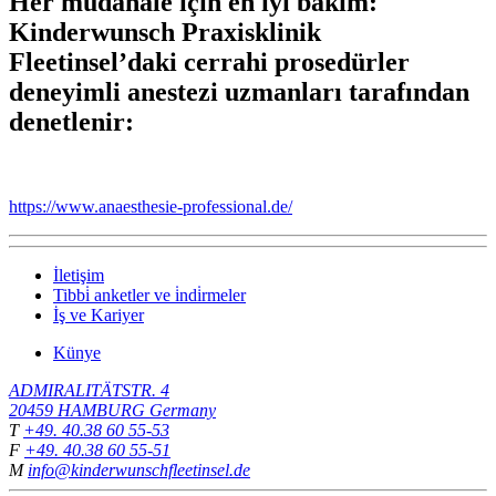
Her müdahale için en iyi bakım:
Kinderwunsch Praxisklinik
Fleetinsel’daki cerrahi prosedürler
deneyimli anestezi uzmanları tarafından
denetlenir:
https://www.anaesthesie-professional.de/
İletişim
Tibbi̇ anketler ve i̇ndi̇rmeler
İş ve Kariyer
Künye
ADMIRALITÄTSTR. 4
20459
HAMBURG
Germany
T
+49. 40.38 60 55-53
F
+49. 40.38 60 55-51
M
info@kinderwunschfleetinsel.de